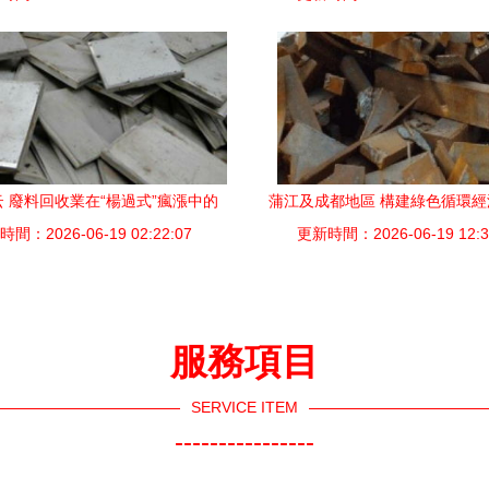
 廢料回收業在“楊過式”瘋漲中的
蒲江及成都地區 構建綠色循環
間：2026-06-19 02:22:07
挑戰與機遇
回收廢舊金屬、塑料、紙品
更新時間：2026-06-19 12:3
服務項目
SERVICE ITEM
----------------