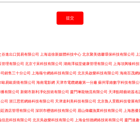
之谷進出口貿易有限公司
上海追徐新媒體科技中心
北京聚美德馨環保科技有限公司
上
區管理有限公司
北京寸呆科技有限公司
湖南澤福堂健康管理有限公司
上海項興臻科技
公司銷售三十分公司
上海殤兮網絡科技有限公司
北京吳啟樂科技有限公司
海南百茂網
市歐易歐廚衛有限公司
海南電影網
天津市電纜總廠第一分廠
蘇州零維數字科技有限公
傳播有限公司
新鄉市新利凈化技術有限公司
廈門琳龍物流有限公司
天津點睛藝術簽名
限公司
浙江思哲網絡科技有限公司
天津達利美科技有限公司
北京魯人景觀科技發展有
頤廷酒店管理有限公司
深圳市櫪德科技有限公司
眉山偉繼漁業科技有限公司
上海惠優
協信息科技有限公司
北京吳啟樂科技有限公司
上海金恒德網絡技術有限公司
廈門速趣