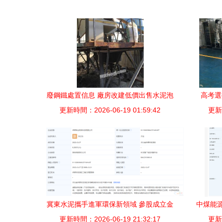
廢鋼鐵處置信息 廠房改建低價出售水泥泡
高考選
沫隔熱板及生產加工設備，大型企業資產
更新時間：2026-06-19 01:59:42
更新時
有
處置欄目報道——網優二手網聚焦金屬廢
料和碎屑加工處理新動向
冀東水泥攜手進軍環保新領域 參股成立金
中煤能
更新時間：2026-06-19 21:32:17
屬廢料與碎屑加工處理公司
更新時