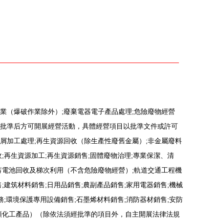
環利用
的幕后故事
業（爆破作業除外）;廢棄電器電子產品處理;危險廢物經營
批準后方可開展經營活動，具體經營項目以批準文件或許可
屑加工處理;再生資源回收（除生產性廢舊金屬）;非金屬廢料
;再生資源加工;再生資源銷售;固體廢物治理;專業保潔、清
蓄電池回收及梯次利用（不含危險廢物經營）;軌道交通工程機
;建筑材料銷售;日用品銷售;農副產品銷售;家用電器銷售;機械
務;環境保護專用設備銷售;石墨烯材料銷售;消防器材銷售;安防
類化工產品）（除依法須經批準的項目外，自主開展法律法規