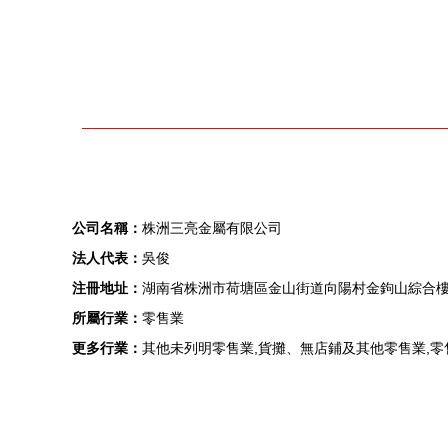
公司名稱：
株洲三亮金屬有限公司
法人代表：
吳俊
注冊地址：
湖南省株洲市荷塘區金山街道向陽村金鉤山綜合樓4
所屬行業：
零售業
更多行業：
其他未列明零售業,貨攤、無店鋪及其他零售業,零