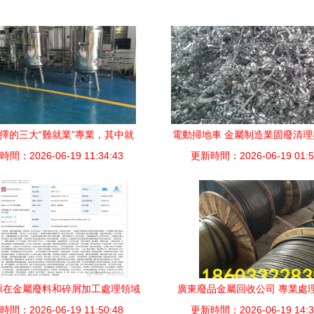
擇的三大“難就業”專業，其中就
電動掃地車 金屬制造業固廢清
間：2026-06-19 11:34:43
“金屬廢料和碎屑加工處理”
更新時間：2026-06-19 01:5
高效助手
源在金屬廢料和碎屑加工處理領域
廣東廢品金屬回收公司 專業處
間：2026-06-19 11:50:48
的探索與實踐
更新時間：2026-06-19 14:3
收、機械設備與廢料碎屑