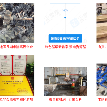
地區長期求購高溫合金
綠色循環新篇章 濟南資源循
有實
及金屬廢料加工處理需
環公司注冊資本1億，擘畫金
如何
求分析
屬廢料高值化藍圖
及非金屬廢料和碎屑加
廢舊建材網 | 行業百科
求購
理企業資質證書申辦指
金屬