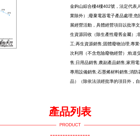
金鉤山綜合樓4樓402號，法定代
業除外）;廢棄電器電子產品處理;
展經營活動，具體經營項目以批準文
生資源回收（除生產性廢舊金屬）;
工;再生資源銷售;固體廢物治理;專
次利用（不含危險廢物經營）;軌道
售;日用品銷售;農副產品銷售;家用
專用設備銷售;石墨烯材料銷售;消防
品）（除依法須經批準的項目外，自
產品列表
PRODUCT
----------------