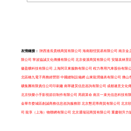
友情鏈接：
陜西進長貴桃商貿有限公司
海南順愷貿易有限公司
南京金
限公司
寧波協誠文化傳播有限公司
北京俊溪商貿有限公司
安陽袁林景
徽盈曠科技有限公司
上海阿旦東服飾有限公司
程力專用汽車股份有限
北區橋九電子商務經營部
中國縫制設備網
山東龍潤儀表有限公司
佛山
礦集團有限責任公司印刷廠
南寧建昊信息咨詢有限公司
成都遂意文化
北京快樂小手影視節目制作有限公司
周易算命
南京一束光信息科技有
金華市婺城區創誠商務信息咨詢服務部
北京懇尼蒂商貿有限公司
北京
司
龍享（上海）物聯網有限公司
北京通瑞冠商貿有限公司
重慶朝升力