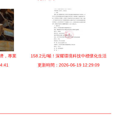
報價與應用指南
經濟，專業
158.2元/噸！深耀環境科技中標懷化生活
及電器
4:41
更新時間：2026-06-19 12:29:09
垃圾焚燒發電爐渣綜合利用項目