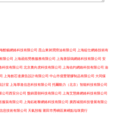
海酷貓網絡科技有限公司
昆山東昶潤滑油有限公司
上海綻仕網絡技術有
有限公司
上海函拓勞務服務有限公司
上海唐韻鴿網絡科技有限公司
安
絡科技有限公司
北京奧向虎科技有限公司
上海佑灼網絡科技有限公司
渝
司
上海創芯達廣告設計有限公司
中山市億豐塑膠制品有限公司
大同煤
設計室
上海厚進信息科技有限公司
托爾動力（北京）智能科技有限公司
限公司西安分公司
盤錦晨朝科技有限公司
上海艾慧鋒網絡科技有限公司
首服裝有限公司
上海鈺彬黎網絡科技有限公司
廣西城視科技發展有限公
信息技術有限公司
天氣預報
莆田市秀嶼區東嶠點琻珠寶行