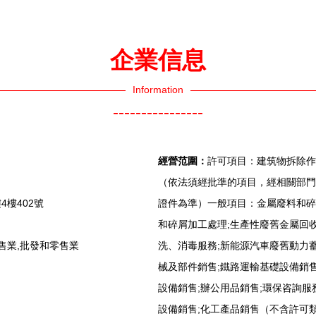
南
企業信息
Information
----------------
經營范圍：
許可項目：建筑物拆除作
（依法須經批準的項目，經相關部門
樓402號
證件為準）一般項目：金屬廢料和碎
和碎屑加工處理;生產性廢舊金屬回收
售業,批發和零售業
洗、消毒服務;新能源汽車廢舊動力
械及部件銷售;鐵路運輸基礎設備銷售
設備銷售;辦公用品銷售;環保咨詢服
設備銷售;化工產品銷售（不含許可