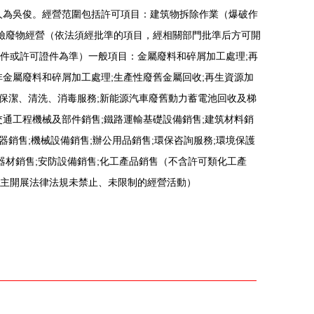
表人為吳俊。經營范圍包括許可項目：建筑物拆除作業（爆破作
危險廢物經營（依法須經批準的項目，經相關部門批準后方可開
件或許可證件為準）一般項目：金屬廢料和碎屑加工處理;再
非金屬廢料和碎屑加工處理;生產性廢舊金屬回收;再生資源加
業保潔、清洗、消毒服務;新能源汽車廢舊動力蓄電池回收及梯
交通工程機械及部件銷售;鐵路運輸基礎設備銷售;建筑材料銷
電器銷售;機械設備銷售;辦公用品銷售;環保咨詢服務;環境保護
器材銷售;安防設備銷售;化工產品銷售（不含許可類化工產
主開展法律法規未禁止、未限制的經營活動）