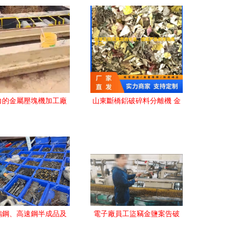
力的金屬壓塊機加工廠
山東斷橋鋁破碎料分離機 金
選擇，助您智慧處理金
屬回收領域的先進利器
屬廢料與碎屑
鎢鋼、高速鋼半成品及
電子廠員工盜竊金鹽案告破
廢料，促進資源高效循
通州警方成功追回近3斤黃金