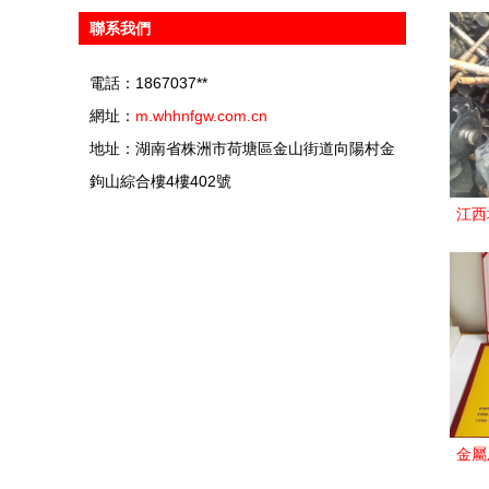
聯系我們
電話：1867037**
網址：
m.whhnfgw.com.cn
地址：湖南省株洲市荷塘區金山街道向陽村金
鉤山綜合樓4樓402號
江西
廢料
金屬
工處